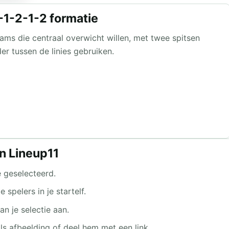
-1-2-1-2 formatie
eams die centraal overwicht willen, met twee spitsen
r tussen de linies gebruiken.
n Lineup11
 geselecteerd.
pelers in je startelf.
n je selectie aan.
ls afbeelding of deel hem met een link.