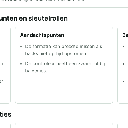
nten en sleutelrollen
Aandachtspunten
Be
De formatie kan breedte missen als
backs niet op tijd opstomen.
um
De controleur heeft een zware rol bij
balverlies.
er
ties