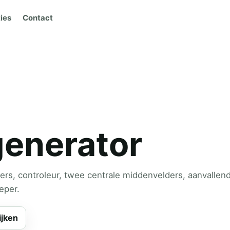
ies
Contact
generator
rs, controleur, twee centrale middenvelders, aanvallen
eper.
ijken