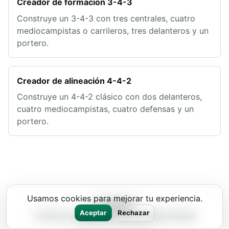
Creador de formación 3-4-3
Construye un 3-4-3 con tres centrales, cuatro
mediocampistas o carrileros, tres delanteros y un
portero.
Creador de alineación 4-4-2
Construye un 4-4-2 clásico con dos delanteros,
cuatro mediocampistas, cuatro defensas y un
portero.
Usamos cookies para mejorar tu experiencia.
Lineup11
Aceptar
Rechazar
Términos y condiciones
Política de privacidad